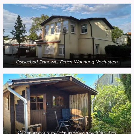
Ostseebad-Zinnowitz-Ferien-Wohnung-Nachtstern
Ostseebad-Zinnowitz-Ferien-Holzhaus-Sternchen